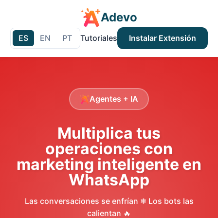
Adevo
ES
EN
PT
Tutoriales
Instalar Extensión
Agentes + IA
Multiplica tus
operaciones con
marketing inteligente en
WhatsApp
Las conversaciones se enfrían ❄ Los bots las
calientan 🔥